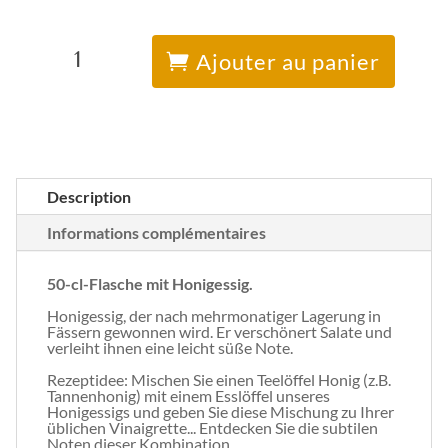
quantité
A
de
l
Ajouter au panier
Honig-
t
Essig
e
r
n
a
t
i
v
e
Description
:
Informations complémentaires
50-cl-Flasche mit Honigessig.
Honigessig, der nach mehrmonatiger Lagerung in
Fässern gewonnen wird. Er verschönert Salate und
verleiht ihnen eine leicht süße Note.
Rezeptidee: Mischen Sie einen Teelöffel Honig (z.B.
Tannenhonig) mit einem Esslöffel unseres
Honigessigs und geben Sie diese Mischung zu Ihrer
üblichen Vinaigrette... Entdecken Sie die subtilen
Noten dieser Kombination.