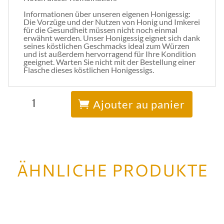
Informationen über unseren eigenen Honigessig:
Die Vorzüge und der Nutzen von Honig und Imkerei
für die Gesundheit müssen nicht noch einmal
erwähnt werden. Unser Honigessig eignet sich dank
seines köstlichen Geschmacks ideal zum Würzen
und ist außerdem hervorragend für Ihre Kondition
geeignet. Warten Sie nicht mit der Bestellung einer
Flasche dieses köstlichen Honigessigs.
quantité
A
de
l
Ajouter au panier
Honig-
t
Essig
e
r
n
a
t
i
ÄHNLICHE PRODUKTE
v
e
: