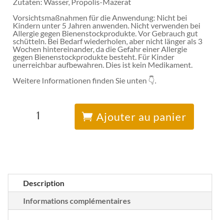
Zutaten: Wasser, Propolis-Mazerat
Vorsichtsmaßnahmen für die Anwendung: Nicht bei
Kindern unter 5 Jahren anwenden. Nicht verwenden bei
Allergie gegen Bienenstockprodukte. Vor Gebrauch gut
schütteln. Bei Bedarf wiederholen, aber nicht länger als 3
Wochen hintereinander, da die Gefahr einer Allergie
gegen Bienenstockprodukte besteht. Für Kinder
unerreichbar aufbewahren. Dies ist kein Medikament.
Weitere Informationen finden Sie unten 👇.
quantité
A
de
l
Ajouter au panier
Nasenspray
t
e
r
n
a
t
i
v
e
Description
:
Informations complémentaires