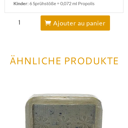
Kinder
: 6 Sprühstöße = 0,072 ml Propolis
quantité
A
de
l
Ajouter au panier
Nasenspray
t
e
r
n
a
t
i
ÄHNLICHE PRODUKTE
v
e
: