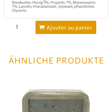
Sheabutter, Honig 9%, Propolis 7%, Bienenwachs
7%, Lanolin, Macadamiaöl, Jojobaöl, pflanzliches
Glycerin.
quantité
A
de
l
Ajouter au panier
Natürlicher
t
Körperbalsam
e
r
n
a
t
i
ÄHNLICHE PRODUKTE
v
e
: