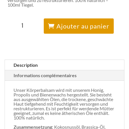
versorgen und zu restrukturieren. 100% natürlich –
100ml Tiegel.
quantité
A
de
l
Ajouter au panier
Natürlicher
t
Körperbalsam
e
r
n
a
t
i
v
e
Description
:
Informations complémentaires
Unser Körperbalsam wird mit unserem Honig,
Propolis und Bienenwachs hergestellt. Sie besteht
aus ausgewählten Ölen, die trockene, geschwächte
Haut tiefgehend mit Feuchtigkeit versorgen und
restrukturieren. Es ist perfekt für werdende Mütter
geeignet, zumal es keine ätherischen Öle enthält.
100% natürlich.
Zusammensetzung
: Kokosnussöl, Brassica-Öl,