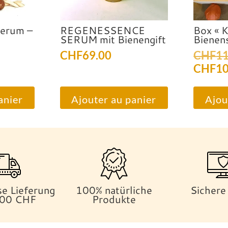
erum –
REGENESSENCE
Box « 
SERUM mit Bienengift
Bienen
CHF
69.00
CHF
11
CHF
10
anier
Ajouter au panier
Ajou
e Lieferung
100% natürliche
Sichere
200 CHF
Produkte