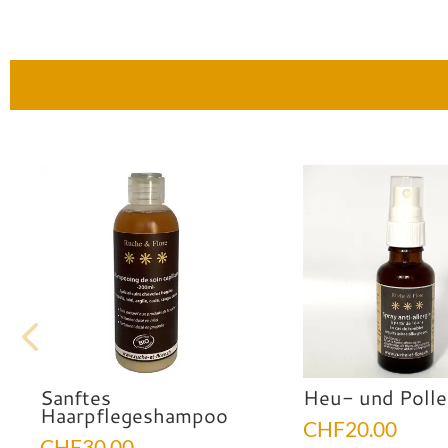
Sanftes
Heu- und Polle
Haarpflegeshampoo
CHF
20.00
CHF
30.00