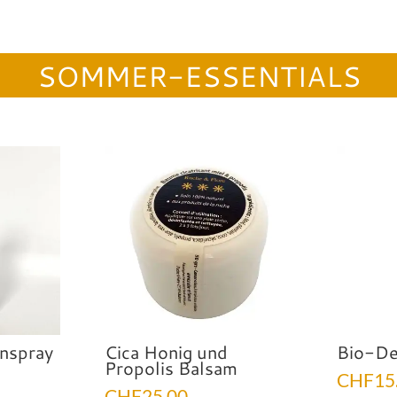
SOMMER-ESSENTIALS
nspray
Cica Honig und
Bio-De
Propolis Balsam
CHF
15
CHF
25.00