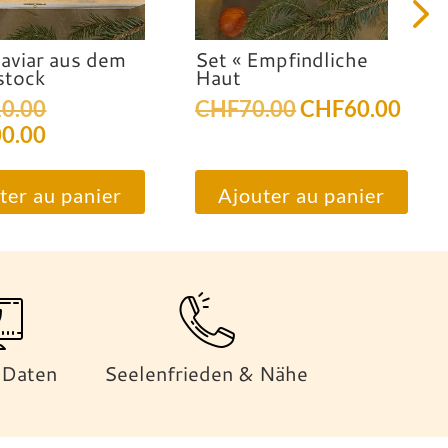
Kaviar aus dem
Set « Empfindliche
stock
Haut
Le
Le
Le
0.00
CHF
70.00
CHF
60.00
prix
Le
prix
prix
0.00
initial
prix
initial
actu
était :
actuel
était :
est :
ter au panier
Ajouter au panier
CHF110.00.
est :
CHF70.00.
CHF6
CHF100.00.
 Daten
Seelenfrieden & Nähe