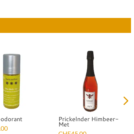
odorant
Prickelnder Himbeer-
Met
.00
CHF
45.00