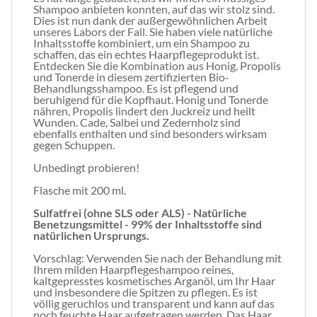
Shampoo anbieten konnten, auf das wir stolz sind.
Dies ist nun dank der außergewöhnlichen Arbeit
unseres Labors der Fall. Sie haben viele natürliche
Inhaltsstoffe kombiniert, um ein Shampoo zu
schaffen, das ein echtes Haarpflegeprodukt ist.
Entdecken Sie die Kombination aus Honig, Propolis
und Tonerde in diesem zertifizierten Bio-
Behandlungsshampoo. Es ist pflegend und
beruhigend für die Kopfhaut. Honig und Tonerde
nähren, Propolis lindert den Juckreiz und heilt
Wunden. Cade, Salbei und Zedernholz sind
ebenfalls enthalten und sind besonders wirksam
gegen Schuppen.
Unbedingt probieren!
Flasche mit 200 ml.
Sulfatfrei (ohne SLS oder ALS) - Natürliche
Benetzungsmittel - 99% der Inhaltsstoffe sind
natürlichen Ursprungs.
Vorschlag: Verwenden Sie nach der Behandlung mit
Ihrem milden Haarpflegeshampoo reines,
kaltgepresstes kosmetisches Arganöl, um Ihr Haar
und insbesondere die Spitzen zu pflegen. Es ist
völlig geruchlos und transparent und kann auf das
noch feuchte Haar aufgetragen werden. Das Haar