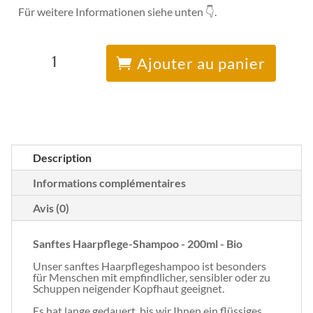
Für weitere Informationen siehe unten 👇.
quantité
A
de
l
Ajouter au panier
Sanftes
t
Haarpflegeshampoo
e
r
n
a
t
i
v
e
Description
:
Informations complémentaires
Avis (0)
Sanftes Haarpflege-Shampoo - 200ml - Bio
Unser sanftes Haarpflegeshampoo ist besonders
für Menschen mit empfindlicher, sensibler oder zu
Schuppen neigender Kopfhaut geeignet.
Es hat lange gedauert, bis wir Ihnen ein flüssiges