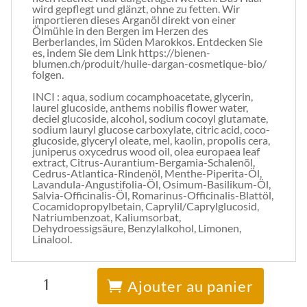
wird gepflegt und glänzt, ohne zu fetten. Wir
importieren dieses Arganöl direkt von einer
Ölmühle in den Bergen im Herzen des
Berberlandes, im Süden Marokkos. Entdecken Sie
es, indem Sie dem Link https://bienen-
blumen.ch/produit/huile-dargan-cosmetique-bio/
folgen.
INCI : aqua, sodium cocamphoacetate, glycerin,
laurel glucoside, anthems nobilis flower water,
deciel glucoside, alcohol, sodium cocoyl glutamate,
sodium lauryl glucose carboxylate, citric acid, coco-
glucoside, glyceryl oleate, mel, kaolin, propolis cera,
juniperus oxycedrus wood oil, olea europaea leaf
extract, Citrus-Aurantium-Bergamia-Schalenöl,
Cedrus-Atlantica-Rindenöl, Menthe-Piperita-Öl,
Lavandula-Angustifolia-Öl, Osimum-Basilikum-Öl,
Salvia-Officinalis-Öl, Romarinus-Officinalis-Blattöl,
Cocamidopropylbetain, Caprylil/Caprylglucosid,
Natriumbenzoat, Kaliumsorbat,
Dehydroessigsäure, Benzylalkohol, Limonen,
Linalool.
quantité
A
de
l
Ajouter au panier
Sanftes
t
Haarpflegeshampoo
e